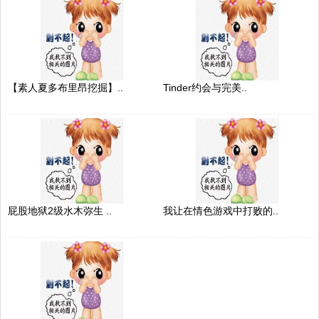
【素人夏多布里昂挖掘】..
Tinder约会与完美..
屁股地狱2级水木弥生 ..
我让在情色游戏中打败的..